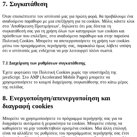
service
7. Συγκατάθεση
Διάφορα
Όταν επισκέπτεστε τον ιστότοπό μας για πρώτη φορά, θα προβάλουμε ένα
αναδυόμενο παράθυρο με μια επεξήγηση για τα cookies. Μόλις κάνετε κλικ
στο 'Αποθήκευση Προτιμήσεων', δηλώνετε ότι μας δίνεται τη
συγκατάθεσή σας για τη χρήση όλων των κατηγοριών των cookies και
πρόσθετων που επιλέξατε, στο αναδυόμενο παράθυρο και στην παρούσα
Πολιτική Cookies. Μπορείτε να απενεργοποιήσετε τη χρήση των cookies
μέσω του προγράμματος περιήγησής σας, παρακαλώ όμως λάβετε υπόψη
ότι ο ιστότοπός μας ενδέχεται να μην λειτουργεί πλέον σωστά.
7.1 Διαχείριση των ρυθμίσεων συγκατάθεσης
Έχετε φορτώσει την Πολιτική Cookies χωρίς την υποστήριξη της
javaScript. Στο AMP (Accelerated Mobile Pages) μπορείτε να
χρησιμοποιήσετε το κουμπί διαχείρισης συγκατάθεσης στο κάτω μέρος
της σελίδας.
8. Ενεργοποίηση/απενεργοποίηση και
διαγραφή cookies
Μπορείτε να χρησιμοποιήσετε το πρόγραμμα περιήγησής σας για να
διαγράψετε αυτόματα ή χειροκίνητα τα cookies. Μπορείτε επίσης να
καθορίσετε να μην τοποθετηθούν ορισμένα cookies. Μια άλλη επιλογή
είναι να αλλάξετε τις ρυθμίσεις του προγράμματος περιήγησής σας έτσι