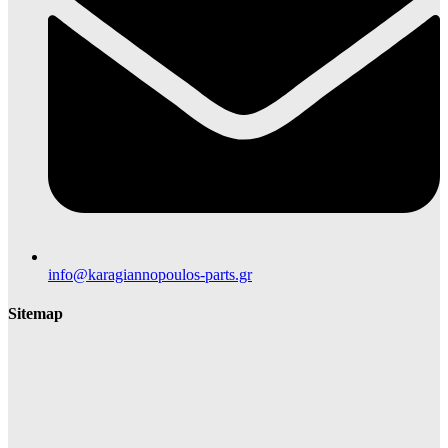
info@karagiannopoulos-parts.gr
Sitemap