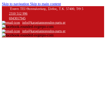
Skip to navigation
Skip to main content
Έναντι ΤΕΙ Θεσσαλονίκης, Σίνδος, Τ.Κ. 57400, ΤΘ 5
2310 512 996
6943017945
info@karagiannopoulos-parts.gr
info@karagiannopoulos-parts.gr