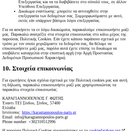
Επεξεργασίας και να τα διαβιβάσετε στο σύνολό τους, σε άλλον
Υπεύθυνο Επεξεργασίας.
Δικαίωμα εναντίωσης: μπορείτε να αντιταχθείτε στην
επεξεργασία των δεδομένων σας. Συμμορφωνόμαστε με αυτό,
εκτός εάν υπάρχουν βάσιμοι λόγοι επεξεργασίας.
Για να ασκήσετε τα εν λόγω δικαιώματα, παρακαλούμε επικοινωνήστε μαζί
μας. Παρακαλώ ανατρέξτε στα στοιχεία επικοινωνίας στο κάτω μέρος της
παρούσας Πολιτικής Cookies. Εάν έχετε κάποιο παράπονο σχετικά με τον
τρόπο με τον οποίο χειριζόμαστε τα δεδομένα σας, θα θέλαμε να
επικοινωνήσετε μαζί μας, παρόλα αυτά έχετε επίσης το δικαίωμα να
υποβάλετε καταγγελία στην εποπτική αρχή (την Αρχή Προστασίας
Δεδομένων Προσωπικού Χαρακτήρα).
10. Στοιχεία επικοινωνίας
Για ερωτήσεις ή/και σχόλια σχετικά με την Πολιτική cookies μας και αυτή
τη δήλωση, παρακαλώ επικοινωνήστε μαζί μας χρησιμοποιώντας τα
παρακάτω στοιχεία επικοινωνίας:
ΚΑΡΑΓΙΑΝΝΟΠΟΥΛΟΣ Γ. ΦΩΤΗΣ
Έναντι ΤΕΙ Σίνδου, Σίνδος, 57400
Ελλάδα
Ιστότοπος:
https://karagiannopoulos-parts.gr
Email:
info@
karagiannopoulos-parts.gr
Phone number: +302310512996
Η παρούσα Πολιτική Cookies συγχρονίστηκε με το
cookiedatabase.org