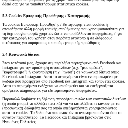
άδειά σας για να τοποθετήσουμε στατιστικά cookies.
5.3 Cookies Εμπορικής Προώθησης / Καταγραφής
Τα cookies Εμπορικής Προώθησης / Καταγραφής είναι cookies ή
οποιαδήποτε άλλη μορφή τοπικής αποθήκευσης που χρησιμοποιούνται για
τη δημιουργία προφίλ χρηστών ώστε να προβάλλονται διαφημίσεις, ή για
την καταγραφή του χρήστη στον παρόντα ιστότοπο ή σε διάφορους
ιστότοπους για παρόμοιους σκοπούς εμπορικής προώθησης.
5.4 Κοινωνικά δίκτυα
Στον ιστότοπό μας, έχουμε συμπεριλάβει περιεχόμενο από Facebook και
Instagram για την προώθηση ιστοσελίδων (π.χ. "μου αρέσει",
"καρφίτσωμα") ή κοινοποίηση (π.χ. "tweet") σε κοινωνικά δίκτυα όπως
Facebook και Instagram. Αυτό το περιεχόμενο είναι ενσωματωμένο με
κώδικα που προέρχεται από Facebook και Instagram και τοποθετεί cookies.
Αυτό το περιεχόμενο ενδέχεται να αποθηκεύει και να επεξεργάζεται
ορισμένες πληροφορίες για εξατομικευμένες διαφημίσεις.
Παρακαλώ διαβάστε τη δήλωση απορρήτου αυτών των κοινωνικών δικτύων
(η οποία μπορεί να αλλάζει τακτικά) για να καταλάβετε τι κάνουν με τα
(προσωπικά) δεδομένα σας τα οποία επεξεργάζονται χρησιμοποιώντας
αυτά τα cookies. Τα δεδομένα που ανακτώνται ανωνυμοποιούνται όσο το
δυνατόν περισσότερο. Τα Facebook και Instagram βρίσκονται στις
Ηνωμένες Πολιτείες.