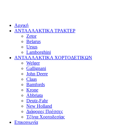
Αρχική
ΑΝΤΑΛΛΑΚΤΙΚΑ ΤΡΑΚΤΕΡ
Zetor
Belarus
Ursus
Lamborghini
ΑΝΤΑΛΛΑΚΤΙΚΑ ΧΟΡΤΟΔΕΤΙΚΩΝ
Welger
Gallignani
John Deere
Claas
Bamfords
Krone
Abbriata
Deutz-Fahr
New Holland
Διάφορες Πρέσσες
Τζίνια Χορτοδεσίας
Επικοινωνία