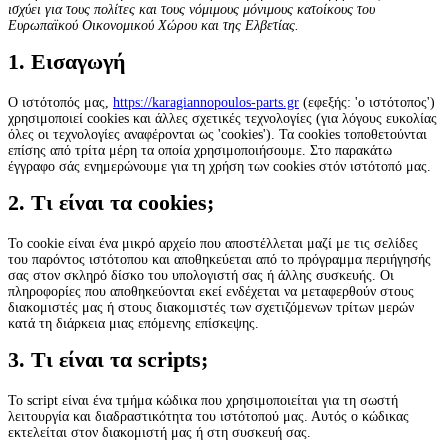
ισχύει για τους πολίτες και τους νόμιμους μόνιμους κατοίκους του
Ευρωπαϊκού Οικονομικού Χώρου και της Ελβετίας.
1. Εισαγωγή
Ο ιστότοπός μας,
https://karagiannopoulos-parts.gr
(εφεξής: 'ο ιστότοπος')
χρησιμοποιεί cookies και άλλες σχετικές τεχνολογίες (για λόγους ευκολίας
όλες οι τεχνολογίες αναφέρονται ως 'cookies'). Τα cookies τοποθετούνται
επίσης από τρίτα μέρη τα οποία χρησιμοποιήσουμε. Στο παρακάτω
έγγραφο σάς ενημερώνουμε για τη χρήση των cookies στόν ιστότοπό μας.
2. Τι είναι τα cookies;
Το cookie είναι ένα μικρό αρχείο που αποστέλλεται μαζί με τις σελίδες
του παρόντος ιστότοπου και αποθηκεύεται από το πρόγραμμα περιήγησής
σας στον σκληρό δίσκο του υπολογιστή σας ή άλλης συσκευής. Οι
πληροφορίες που αποθηκεύονται εκεί ενδέχεται να μεταφερθούν στους
διακομιστές μας ή στους διακομιστές των σχετιζόμενων τρίτων μερών
κατά τη διάρκεια μιας επόμενης επίσκεψης.
3. Τι είναι τα scripts;
Το script είναι ένα τμήμα κώδικα που χρησιμοποιείται για τη σωστή
λειτουργία και διαδραστικότητα του ιστότοπού μας. Αυτός ο κώδικας
εκτελείται στον διακομιστή μας ή στη συσκευή σας.