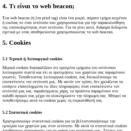
4. Τι είναι το web beacon;
Ένα web beacon (ή ένα pixel tag) είναι ένα μικρό, αόρατο τμήμα κειμένου
ή εικόνας σε έναν ιστότοπο που χρησιμοποιείται για την παρακολούθηση
της επισκεψιμότητας στον ιστότοπο. Για να γίνει αυτό, διάφορα δεδομένα
σχετικά με εσάς αποθηκεύονται χρησιμοποιώντας τα web beacons.
5. Cookies
5.1 Τεχνικά ή Λειτουργικά cookies
Μερικά cookies διασφαλίζουν ότι ορισμένα τμήματα του ιστότοπου
λειτουργούν σωστά και ότι οι προτιμήσεις των χρηστών σας παραμένουν
γνωστές. Τοποθετώντας λειτουργικά cookies, σας διευκολύνουμε να
επισκέπτεστε τον ιστότοπό μας. Με αυτόν τον τρόπο, δεν χρειάζεται να
εισάγετε επανειλημμένα τις ίδιες πληροφορίες όταν επισκέπτεστε τον
ιστότοπό μας και, παραδείγματος χάρη, τα προϊόντα παραμένουν στο
καλάθι αγορών σας μέχρι να ολοκληρώσετε την πληρωμή σας. Μπορεί να
τοποθετήσουμε αυτά τα cookies χωρίς τη συγκατάθεσή σας.
5.2 Στατιστικά cookies
Χρησιμοποιούμε στατιστικά cookies για να βελτιστοποιήσουμε την
εμπειρία των χρηστών μας στον ιστότοπο. Με αυτά τα στατιστικά cookies
λαμβάνουμε πληροφορίες για τη χρήση του ιστότοπού μας. Ζητάμε την