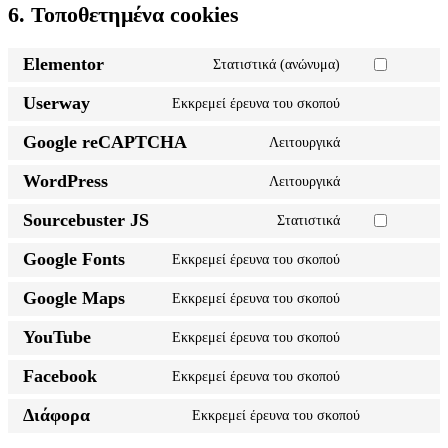
6. Τοποθετημένα cookies
Elementor
Στατιστικά (ανώνυμα)
Consent
to
Userway
Εκκρεμεί έρευνα του σκοπού
service
Consent
elementor
to
Google reCAPTCHA
Λειτουργικά
service
Consent
userway
to
WordPress
Λειτουργικά
service
Consent
google-
to
recaptcha
Sourcebuster JS
Στατιστικά
service
Consent
wordpress
to
Google Fonts
Εκκρεμεί έρευνα του σκοπού
service
Consent
sourcebuster-
to
js
Google Maps
Εκκρεμεί έρευνα του σκοπού
service
Consent
google-
to
fonts
YouTube
Εκκρεμεί έρευνα του σκοπού
service
Consent
google-
to
maps
Facebook
Εκκρεμεί έρευνα του σκοπού
service
Consent
youtube
to
Διάφορα
Εκκρεμεί έρευνα του σκοπού
service
Consent
facebook
to