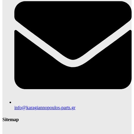
info@karagiannopoulos-parts.gr
Sitemap