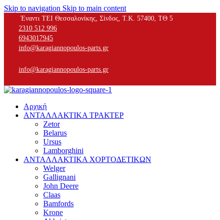
Skip to navigation
Skip to main content
Έναντι ΤΕΙ Θεσσαλονίκης, Σίνδος, Τ.Κ. 57400, ΤΘ 5
2310 512 996
6943017945
info@karagiannopoulos-parts.gr
info@karagiannopoulos-parts.gr
Αρχική
ΑΝΤΑΛΛΑΚΤΙΚΑ ΤΡΑΚΤΕΡ
Zetor
Belarus
Ursus
Lamborghini
ΑΝΤΑΛΛΑΚΤΙΚΑ ΧΟΡΤΟΔΕΤΙΚΩΝ
Welger
Gallignani
John Deere
Claas
Bamfords
Krone