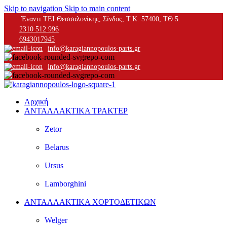
Skip to navigation
Skip to main content
Έναντι ΤΕΙ Θεσσαλονίκης, Σίνδος, Τ.Κ. 57400, ΤΘ 5
2310 512 996
6943017945
info@karagiannopoulos-parts.gr
info@karagiannopoulos-parts.gr
Αρχική
ΑΝΤΑΛΛΑΚΤΙΚΑ ΤΡΑΚΤΕΡ
Zetor
Belarus
Ursus
Lamborghini
ΑΝΤΑΛΛΑΚΤΙΚΑ ΧΟΡΤΟΔΕΤΙΚΩΝ
Welger