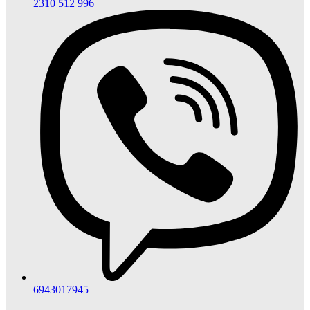
2310 512 996
6943017945