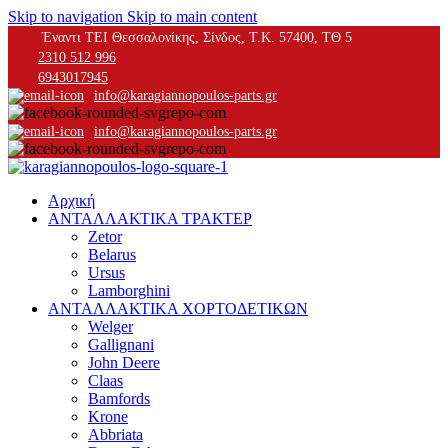
Skip to navigation
Skip to main content
Έναντι ΤΕΙ Θεσσαλονίκης, Σίνδος, Τ.Κ. 57400, ΤΘ 5
2310 512 996
6943017945
info@karagiannopoulos-parts.gr
info@karagiannopoulos-parts.gr
Αρχική
ΑΝΤΑΛΛΑΚΤΙΚΑ ΤΡΑΚΤΕΡ
Zetor
Belarus
Ursus
Lamborghini
ΑΝΤΑΛΛΑΚΤΙΚΑ ΧΟΡΤΟΔΕΤΙΚΩΝ
Welger
Gallignani
John Deere
Claas
Bamfords
Krone
Abbriata