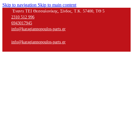
Skip to navigation
Skip to main content
Έναντι ΤΕΙ Θεσσαλονίκης, Σίνδος, Τ.Κ. 57400, ΤΘ 5
2310 512 996
6943017945
info@karagiannopoulos-parts.gr
info@karagiannopoulos-parts.gr