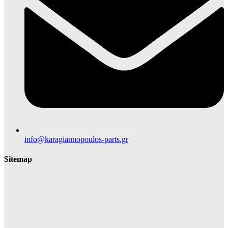
info@karagiannopoulos-parts.gr
Sitemap