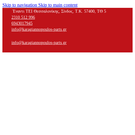
Skip to navigation
Skip to main content
Έναντι ΤΕΙ Θεσσαλονίκης, Σίνδος, Τ.Κ. 57400, ΤΘ 5
2310 512 996
6943017945
info@karagiannopoulos-parts.gr
info@karagiannopoulos-parts.gr