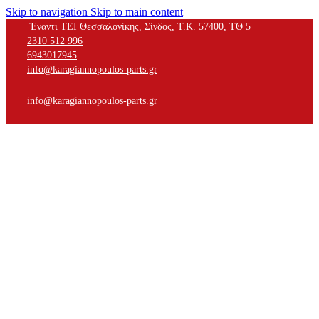
Skip to navigation
Skip to main content
Έναντι ΤΕΙ Θεσσαλονίκης, Σίνδος, Τ.Κ. 57400, ΤΘ 5
2310 512 996
6943017945
info@karagiannopoulos-parts.gr
info@karagiannopoulos-parts.gr