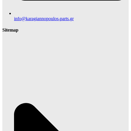
info@karagiannopoulos-parts.gr
Sitemap