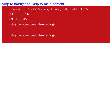
Skip to navigation
Skip to main content
Έναντι ΤΕΙ Θεσσαλονίκης, Σίνδος, Τ.Κ. 57400, ΤΘ 5
2310 512 996
6943017945
info@karagiannopoulos-parts.gr
info@karagiannopoulos-parts.gr