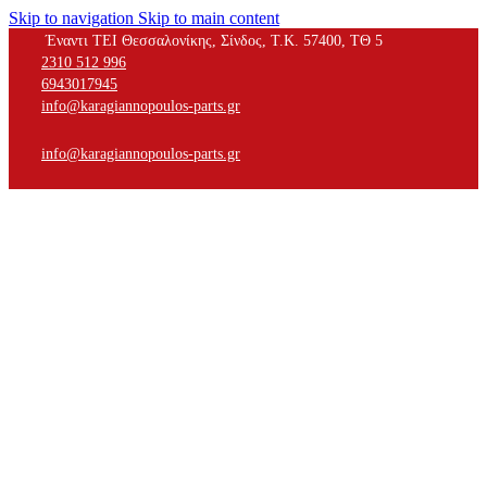
Skip to navigation
Skip to main content
Έναντι ΤΕΙ Θεσσαλονίκης, Σίνδος, Τ.Κ. 57400, ΤΘ 5
2310 512 996
6943017945
info@karagiannopoulos-parts.gr
info@karagiannopoulos-parts.gr