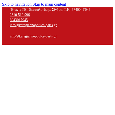
Skip to navigation
Skip to main content
Έναντι ΤΕΙ Θεσσαλονίκης, Σίνδος, Τ.Κ. 57400, ΤΘ 5
2310 512 996
6943017945
info@karagiannopoulos-parts.gr
info@karagiannopoulos-parts.gr