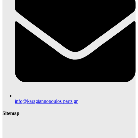
info@karagiannopoulos-parts.gr
Sitemap