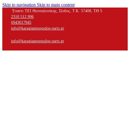
Skip to navigation
Skip to main content
Έναντι ΤΕΙ Θεσσαλονίκης, Σίνδος, Τ.Κ. 57400, ΤΘ 5
2310 512 996
6943017945
info@karagiannopoulos-parts.gr
info@karagiannopoulos-parts.gr