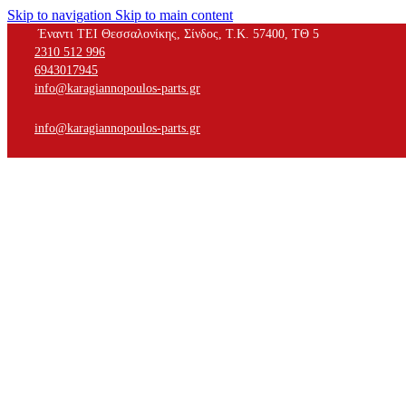
Skip to navigation
Skip to main content
Έναντι ΤΕΙ Θεσσαλονίκης, Σίνδος, Τ.Κ. 57400, ΤΘ 5
2310 512 996
6943017945
info@karagiannopoulos-parts.gr
info@karagiannopoulos-parts.gr