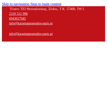
Skip to navigation
Skip to main content
Έναντι ΤΕΙ Θεσσαλονίκης, Σίνδος, Τ.Κ. 57400, ΤΘ 5
2310 512 996
6943017945
info@karagiannopoulos-parts.gr
info@karagiannopoulos-parts.gr