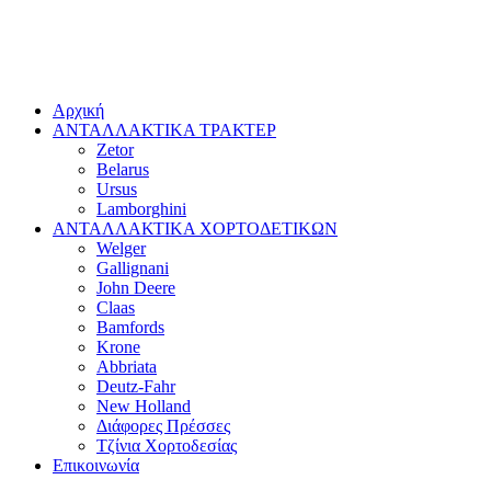
Αρχική
ΑΝΤΑΛΛΑΚΤΙΚΑ ΤΡΑΚΤΕΡ
Zetor
Belarus
Ursus
Lamborghini
ΑΝΤΑΛΛΑΚΤΙΚΑ ΧΟΡΤΟΔΕΤΙΚΩΝ
Welger
Gallignani
John Deere
Claas
Bamfords
Krone
Abbriata
Deutz-Fahr
New Holland
Διάφορες Πρέσσες
Τζίνια Χορτοδεσίας
Επικοινωνία