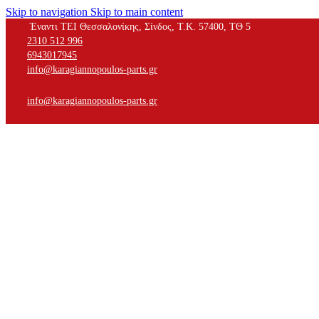
Skip to navigation
Skip to main content
Έναντι ΤΕΙ Θεσσαλονίκης, Σίνδος, Τ.Κ. 57400, ΤΘ 5
2310 512 996
6943017945
info@karagiannopoulos-parts.gr
info@karagiannopoulos-parts.gr