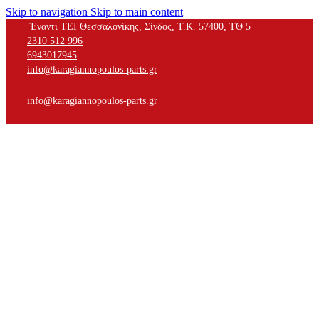
Skip to navigation
Skip to main content
Έναντι ΤΕΙ Θεσσαλονίκης, Σίνδος, Τ.Κ. 57400, ΤΘ 5
2310 512 996
6943017945
info@karagiannopoulos-parts.gr
info@karagiannopoulos-parts.gr