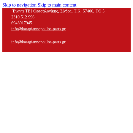
Skip to navigation
Skip to main content
Έναντι ΤΕΙ Θεσσαλονίκης, Σίνδος, Τ.Κ. 57400, ΤΘ 5
2310 512 996
6943017945
info@karagiannopoulos-parts.gr
info@karagiannopoulos-parts.gr