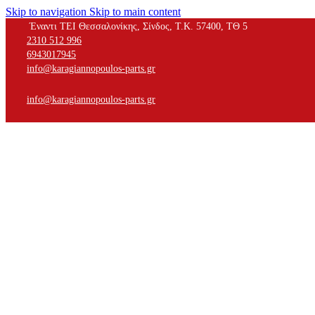
Skip to navigation
Skip to main content
Έναντι ΤΕΙ Θεσσαλονίκης, Σίνδος, Τ.Κ. 57400, ΤΘ 5
2310 512 996
6943017945
info@karagiannopoulos-parts.gr
info@karagiannopoulos-parts.gr