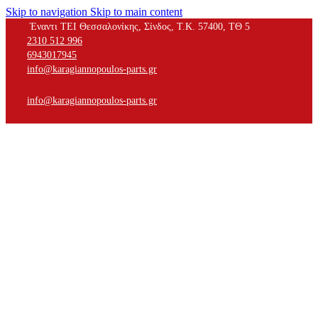
Skip to navigation
Skip to main content
Έναντι ΤΕΙ Θεσσαλονίκης, Σίνδος, Τ.Κ. 57400, ΤΘ 5
2310 512 996
6943017945
info@karagiannopoulos-parts.gr
info@karagiannopoulos-parts.gr