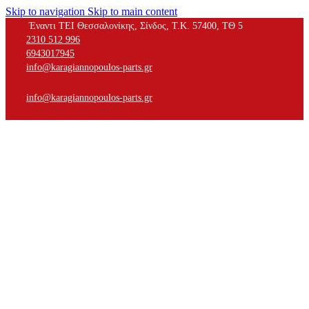
Skip to navigation
Skip to main content
Έναντι ΤΕΙ Θεσσαλονίκης, Σίνδος, Τ.Κ. 57400, ΤΘ 5
2310 512 996
6943017945
info@karagiannopoulos-parts.gr
info@karagiannopoulos-parts.gr