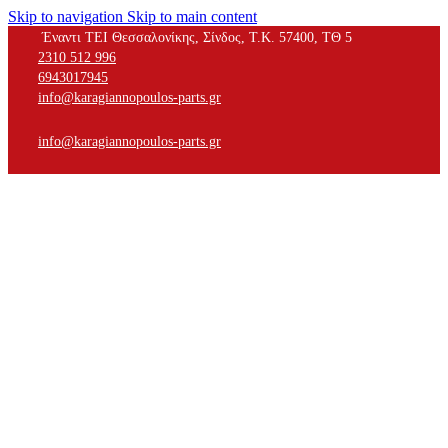
Skip to navigation
Skip to main content
Έναντι ΤΕΙ Θεσσαλονίκης, Σίνδος, Τ.Κ. 57400, ΤΘ 5
2310 512 996
6943017945
info@karagiannopoulos-parts.gr
info@karagiannopoulos-parts.gr