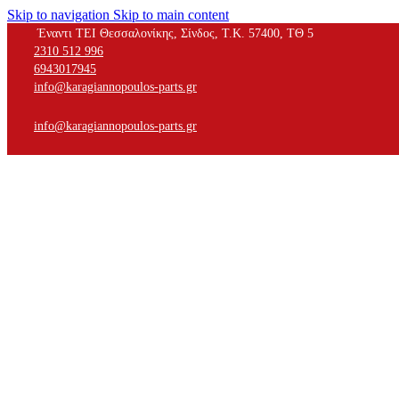
Skip to navigation
Skip to main content
Έναντι ΤΕΙ Θεσσαλονίκης, Σίνδος, Τ.Κ. 57400, ΤΘ 5
2310 512 996
6943017945
info@karagiannopoulos-parts.gr
info@karagiannopoulos-parts.gr