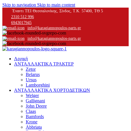
Skip to navigation
Skip to main content
Έναντι ΤΕΙ Θεσσαλονίκης, Σίνδος, Τ.Κ. 57400, ΤΘ 5
2310 512 996
6943017945
info@karagiannopoulos-parts.gr
info@karagiannopoulos-parts.gr
Αρχική
ΑΝΤΑΛΛΑΚΤΙΚΑ ΤΡΑΚΤΕΡ
Zetor
Belarus
Ursus
Lamborghini
ΑΝΤΑΛΛΑΚΤΙΚΑ ΧΟΡΤΟΔΕΤΙΚΩΝ
Welger
Gallignani
John Deere
Claas
Bamfords
Krone
Abbriata