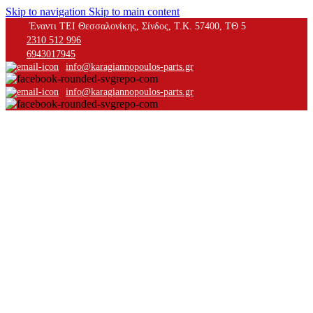
Skip to navigation
Skip to main content
Έναντι ΤΕΙ Θεσσαλονίκης, Σίνδος, Τ.Κ. 57400, ΤΘ 5
2310 512 996
6943017945
info@karagiannopoulos-parts.gr
info@karagiannopoulos-parts.gr