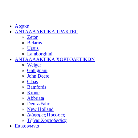
Αρχική
ΑΝΤΑΛΛΑΚΤΙΚΑ ΤΡΑΚΤΕΡ
Zetor
Belarus
Ursus
Lamborghini
ΑΝΤΑΛΛΑΚΤΙΚΑ ΧΟΡΤΟΔΕΤΙΚΩΝ
Welger
Gallignani
John Deere
Claas
Bamfords
Krone
Abbriata
Deutz-Fahr
New Holland
Διάφορες Πρέσσες
Τζίνια Χορτοδεσίας
Επικοινωνία