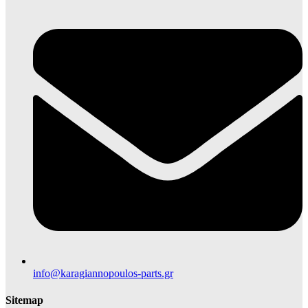
info@karagiannopoulos-parts.gr
Sitemap