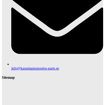
info@karagiannopoulos-parts.gr
Sitemap