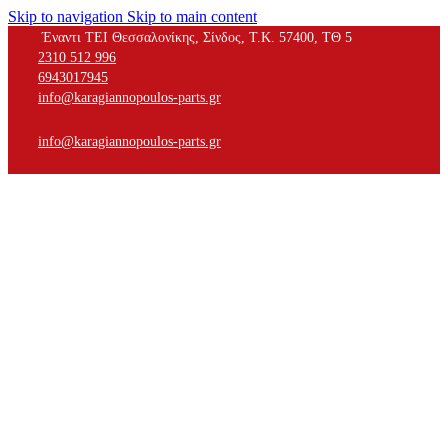
Skip to navigation
Skip to main content
Έναντι ΤΕΙ Θεσσαλονίκης, Σίνδος, Τ.Κ. 57400, ΤΘ 5
2310 512 996
6943017945
info@karagiannopoulos-parts.gr
info@karagiannopoulos-parts.gr