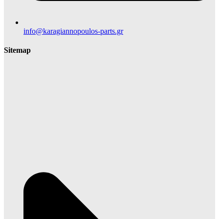
info@karagiannopoulos-parts.gr
Sitemap