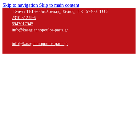
Skip to navigation
Skip to main content
Έναντι ΤΕΙ Θεσσαλονίκης, Σίνδος, Τ.Κ. 57400, ΤΘ 5
2310 512 996
6943017945
info@karagiannopoulos-parts.gr
info@karagiannopoulos-parts.gr