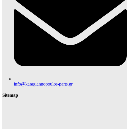
info@karagiannopoulos-parts.gr
Sitemap