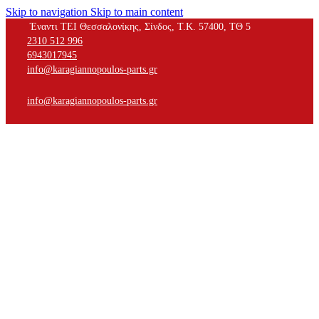
Skip to navigation
Skip to main content
Έναντι ΤΕΙ Θεσσαλονίκης, Σίνδος, Τ.Κ. 57400, ΤΘ 5
2310 512 996
6943017945
info@karagiannopoulos-parts.gr
info@karagiannopoulos-parts.gr