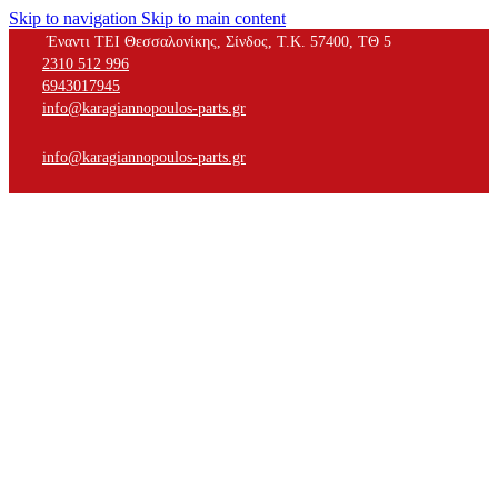
Skip to navigation
Skip to main content
Έναντι ΤΕΙ Θεσσαλονίκης, Σίνδος, Τ.Κ. 57400, ΤΘ 5
2310 512 996
6943017945
info@karagiannopoulos-parts.gr
info@karagiannopoulos-parts.gr