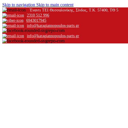
Skip to navigation
Skip to main content
Έναντι ΤΕΙ Θεσσαλονίκης, Σίνδος, Τ.Κ. 57400, ΤΘ 5
2310 512 996
6943017945
info@karagiannopoulos-parts.gr
info@karagiannopoulos-parts.gr