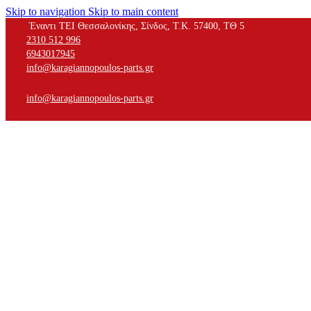
Skip to navigation
Skip to main content
Έναντι ΤΕΙ Θεσσαλονίκης, Σίνδος, Τ.Κ. 57400, ΤΘ 5
2310 512 996
6943017945
info@karagiannopoulos-parts.gr
info@karagiannopoulos-parts.gr