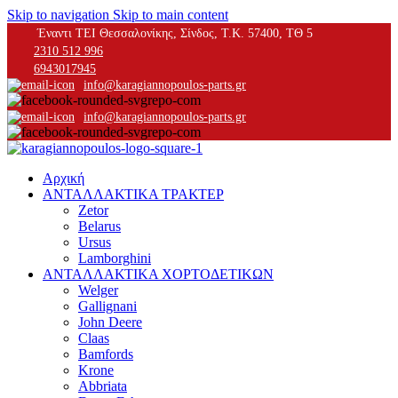
Skip to navigation
Skip to main content
Έναντι ΤΕΙ Θεσσαλονίκης, Σίνδος, Τ.Κ. 57400, ΤΘ 5
2310 512 996
6943017945
info@karagiannopoulos-parts.gr
info@karagiannopoulos-parts.gr
Αρχική
ΑΝΤΑΛΛΑΚΤΙΚΑ ΤΡΑΚΤΕΡ
Zetor
Belarus
Ursus
Lamborghini
ΑΝΤΑΛΛΑΚΤΙΚΑ ΧΟΡΤΟΔΕΤΙΚΩΝ
Welger
Gallignani
John Deere
Claas
Bamfords
Krone
Abbriata