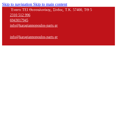
Skip to navigation
Skip to main content
Έναντι ΤΕΙ Θεσσαλονίκης, Σίνδος, Τ.Κ. 57400, ΤΘ 5
2310 512 996
6943017945
info@karagiannopoulos-parts.gr
info@karagiannopoulos-parts.gr