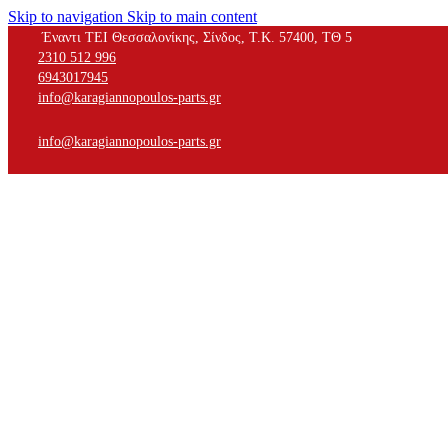
Skip to navigation
Skip to main content
Έναντι ΤΕΙ Θεσσαλονίκης, Σίνδος, Τ.Κ. 57400, ΤΘ 5
2310 512 996
6943017945
info@karagiannopoulos-parts.gr
info@karagiannopoulos-parts.gr