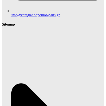
info@karagiannopoulos-parts.gr
Sitemap