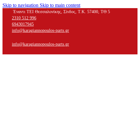
Skip to navigation
Skip to main content
Έναντι ΤΕΙ Θεσσαλονίκης, Σίνδος, Τ.Κ. 57400, ΤΘ 5
2310 512 996
6943017945
info@karagiannopoulos-parts.gr
info@karagiannopoulos-parts.gr