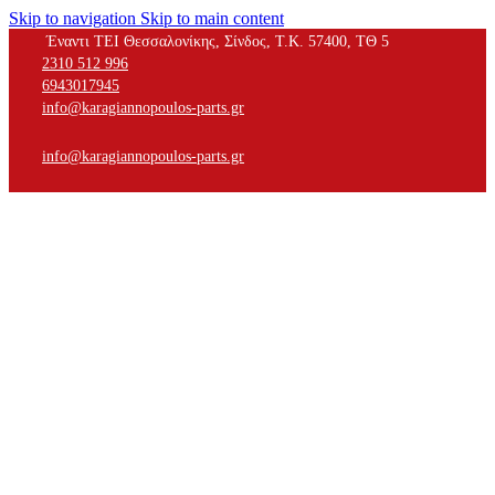
Skip to navigation
Skip to main content
Έναντι ΤΕΙ Θεσσαλονίκης, Σίνδος, Τ.Κ. 57400, ΤΘ 5
2310 512 996
6943017945
info@karagiannopoulos-parts.gr
info@karagiannopoulos-parts.gr