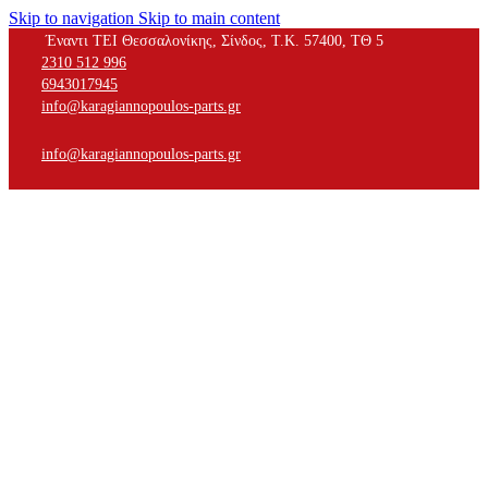
Skip to navigation
Skip to main content
Έναντι ΤΕΙ Θεσσαλονίκης, Σίνδος, Τ.Κ. 57400, ΤΘ 5
2310 512 996
6943017945
info@karagiannopoulos-parts.gr
info@karagiannopoulos-parts.gr