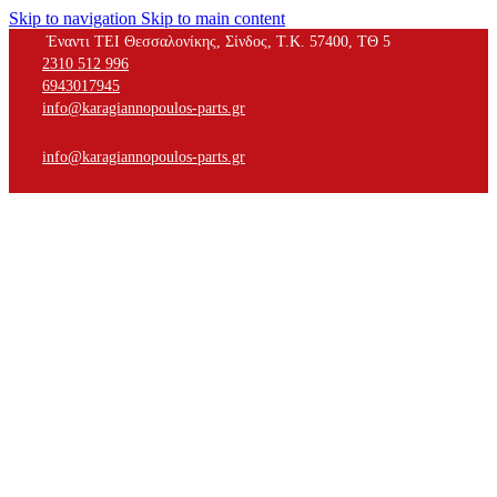
Skip to navigation
Skip to main content
Έναντι ΤΕΙ Θεσσαλονίκης, Σίνδος, Τ.Κ. 57400, ΤΘ 5
2310 512 996
6943017945
info@karagiannopoulos-parts.gr
info@karagiannopoulos-parts.gr