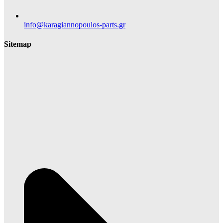
info@karagiannopoulos-parts.gr
Sitemap