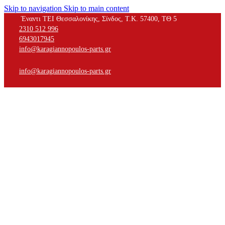
Skip to navigation
Skip to main content
Έναντι ΤΕΙ Θεσσαλονίκης, Σίνδος, Τ.Κ. 57400, ΤΘ 5
2310 512 996
6943017945
info@karagiannopoulos-parts.gr
info@karagiannopoulos-parts.gr