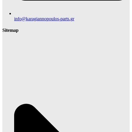
info@karagiannopoulos-parts.gr
Sitemap