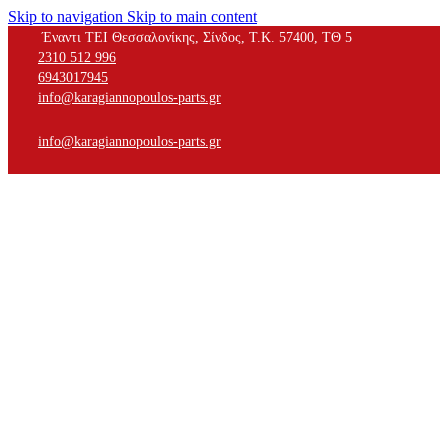
Skip to navigation
Skip to main content
Έναντι ΤΕΙ Θεσσαλονίκης, Σίνδος, Τ.Κ. 57400, ΤΘ 5
2310 512 996
6943017945
info@karagiannopoulos-parts.gr
info@karagiannopoulos-parts.gr