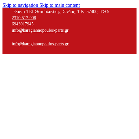
Skip to navigation
Skip to main content
Έναντι ΤΕΙ Θεσσαλονίκης, Σίνδος, Τ.Κ. 57400, ΤΘ 5
2310 512 996
6943017945
info@karagiannopoulos-parts.gr
info@karagiannopoulos-parts.gr