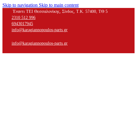
Skip to navigation
Skip to main content
Έναντι ΤΕΙ Θεσσαλονίκης, Σίνδος, Τ.Κ. 57400, ΤΘ 5
2310 512 996
6943017945
info@karagiannopoulos-parts.gr
info@karagiannopoulos-parts.gr