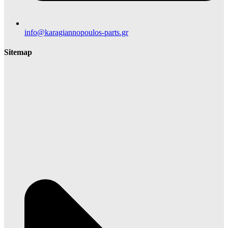
info@karagiannopoulos-parts.gr
Sitemap