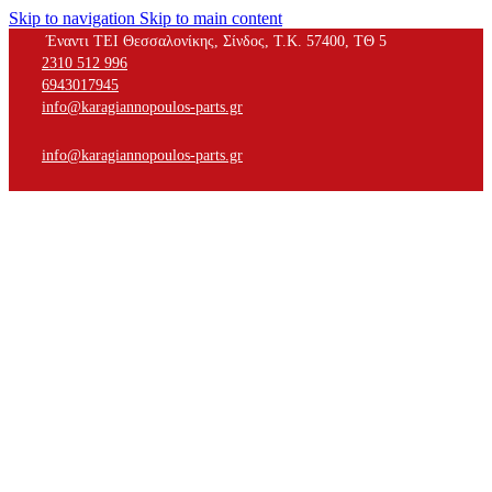
Skip to navigation
Skip to main content
Έναντι ΤΕΙ Θεσσαλονίκης, Σίνδος, Τ.Κ. 57400, ΤΘ 5
2310 512 996
6943017945
info@karagiannopoulos-parts.gr
info@karagiannopoulos-parts.gr