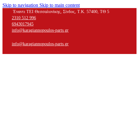
Skip to navigation
Skip to main content
Έναντι ΤΕΙ Θεσσαλονίκης, Σίνδος, Τ.Κ. 57400, ΤΘ 5
2310 512 996
6943017945
info@karagiannopoulos-parts.gr
info@karagiannopoulos-parts.gr