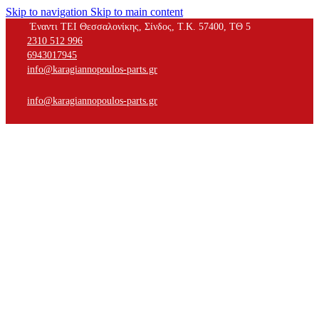
Skip to navigation
Skip to main content
Έναντι ΤΕΙ Θεσσαλονίκης, Σίνδος, Τ.Κ. 57400, ΤΘ 5
2310 512 996
6943017945
info@karagiannopoulos-parts.gr
info@karagiannopoulos-parts.gr