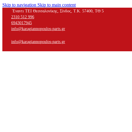
Skip to navigation
Skip to main content
Έναντι ΤΕΙ Θεσσαλονίκης, Σίνδος, Τ.Κ. 57400, ΤΘ 5
2310 512 996
6943017945
info@karagiannopoulos-parts.gr
info@karagiannopoulos-parts.gr