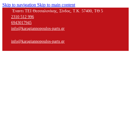
Skip to navigation
Skip to main content
Έναντι ΤΕΙ Θεσσαλονίκης, Σίνδος, Τ.Κ. 57400, ΤΘ 5
2310 512 996
6943017945
info@karagiannopoulos-parts.gr
info@karagiannopoulos-parts.gr