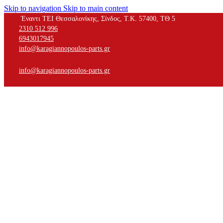
Skip to navigation
Skip to main content
Έναντι ΤΕΙ Θεσσαλονίκης, Σίνδος, Τ.Κ. 57400, ΤΘ 5
2310 512 996
6943017945
info@karagiannopoulos-parts.gr
info@karagiannopoulos-parts.gr