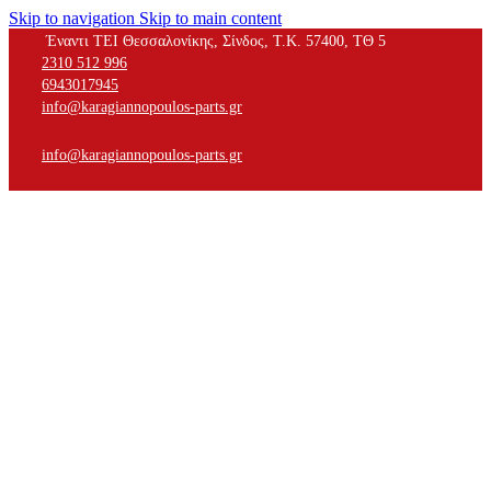
Skip to navigation
Skip to main content
Έναντι ΤΕΙ Θεσσαλονίκης, Σίνδος, Τ.Κ. 57400, ΤΘ 5
2310 512 996
6943017945
info@karagiannopoulos-parts.gr
info@karagiannopoulos-parts.gr