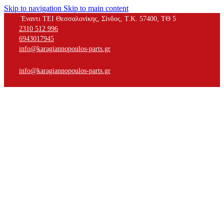
Skip to navigation
Skip to main content
Έναντι ΤΕΙ Θεσσαλονίκης, Σίνδος, Τ.Κ. 57400, ΤΘ 5
2310 512 996
6943017945
info@karagiannopoulos-parts.gr
info@karagiannopoulos-parts.gr