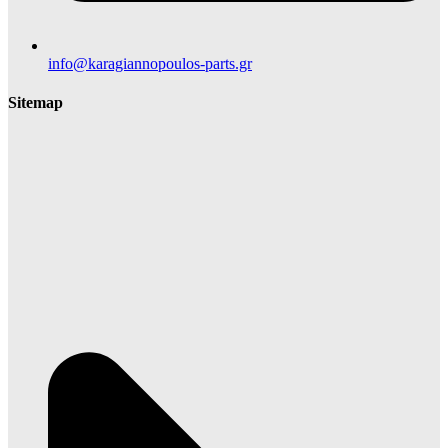
info@karagiannopoulos-parts.gr
Sitemap