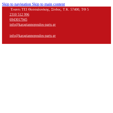
Skip to navigation
Skip to main content
Έναντι ΤΕΙ Θεσσαλονίκης, Σίνδος, Τ.Κ. 57400, ΤΘ 5
2310 512 996
6943017945
info@karagiannopoulos-parts.gr
info@karagiannopoulos-parts.gr