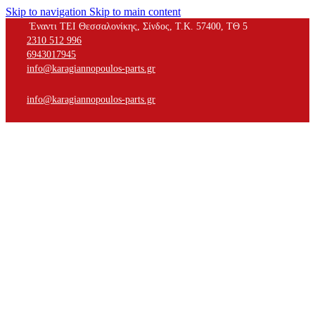
Skip to navigation
Skip to main content
Έναντι ΤΕΙ Θεσσαλονίκης, Σίνδος, Τ.Κ. 57400, ΤΘ 5
2310 512 996
6943017945
info@karagiannopoulos-parts.gr
info@karagiannopoulos-parts.gr